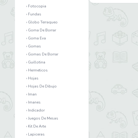
› Fotocopia
› Fundas
› Globo Terraqueo
› Goma De Borrar
› Goma Eva
› Gomas
› Gomas De Borrar
› Guillotina
› Hermeticos
› Hojas
› Hojas De Dibujo
› Iman
› Imanes
› Indicador
› Juegos De Mesas
› Kit De Arte
› Lapiceras