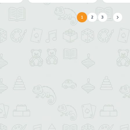
...
1
2
3