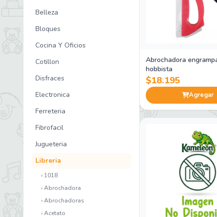
Belleza
Bloques
Cocina Y Oficios
Abrochadora engrampa
Cotillon
hobbista
Disfraces
$18.195
Electronica
Agregar
Ferreteria
Fibrofacil
Jugueteria
Libreria
› 1018
› Abrochadora
› Abrochadoras
› Acetato