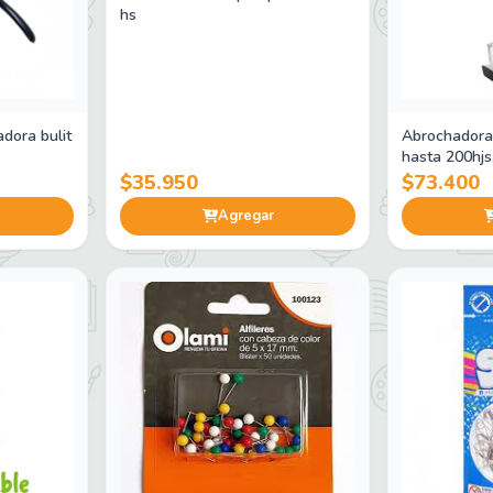
hs
dora bulit
Abrochadora 
hasta 200hjs
$35.950
$73.400
Agregar