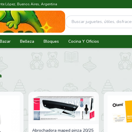
ente López, Buenos Aires, Argentina
Bazar
Belleza
Bloques
Cocina Y Oficios
a
Abrochadora maped pinza 20/25