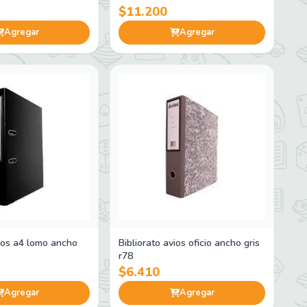
$11.200
Agregar
Agregar
vios a4 lomo ancho
Bibliorato avios oficio ancho gris
r78
$6.410
Agregar
Agregar