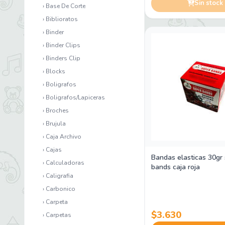
Sin stock
› Base De Corte
› Biblioratos
› Binder
› Binder Clips
› Binders Clip
› Blocks
› Boligrafos
› Boligrafos/Lapiceras
› Broches
› Brujula
› Caja Archivo
› Cajas
Bandas elasticas 30gr
› Calculadoras
bands caja roja
› Caligrafia
› Carbonico
› Carpeta
$3.630
› Carpetas