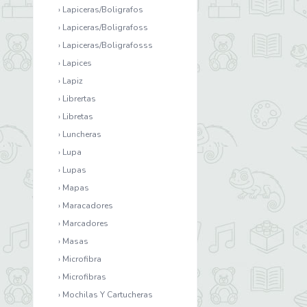
› Lapiceras/Boligrafos
› Lapiceras/Boligrafoss
› Lapiceras/Boligrafosss
› Lapices
› Lapiz
› Librertas
› Libretas
› Luncheras
› Lupa
› Lupas
› Mapas
› Maracadores
› Marcadores
› Masas
› Microfibra
› Microfibras
› Mochilas Y Cartucheras