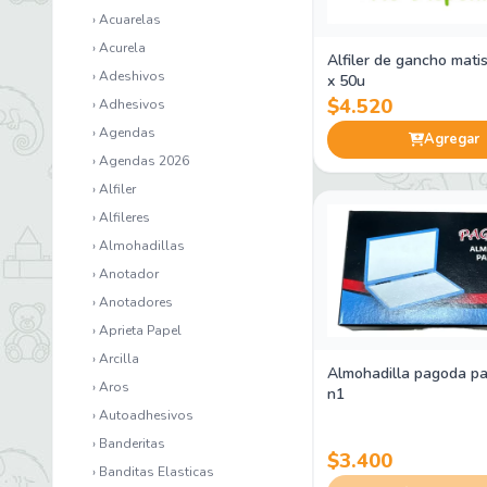
› Acuarelas
› Acurela
Alfiler de gancho mat
› Adeshivos
x 50u
$4.520
› Adhesivos
› Agendas
Agregar
› Agendas 2026
› Alfiler
› Alfileres
› Almohadillas
› Anotador
› Anotadores
› Aprieta Papel
› Arcilla
Almohadilla pagoda pa
› Aros
n1
› Autoadhesivos
› Banderitas
$3.400
› Banditas Elasticas