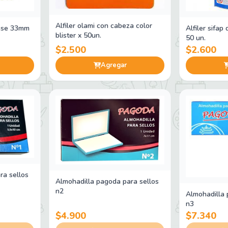
Alfiler olami con cabeza color
isse 33mm
Alfiler sifa
blister x 50un.
50 un.
$2.500
$2.600
Agregar
ra sellos
Almohadilla pagoda para sellos
n2
Almohadilla 
n3
$4.900
$7.340