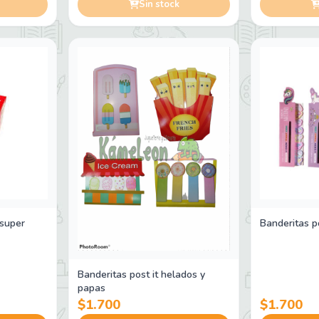
Sin stock
 super
Banderitas po
Banderitas post it helados y
papas
$1.700
$1.700