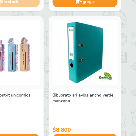
Sin stock
Agregar
st-it unicornios
Bibliorato a4 avios ancho verde
manzana
$8.800