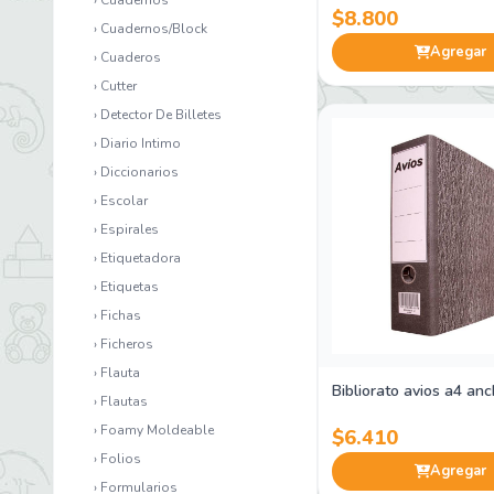
› Cuadernos
$8.800
› Cuadernos/Block
Agregar
› Cuaderos
› Cutter
› Detector De Billetes
› Diario Intimo
› Diccionarios
› Escolar
› Espirales
› Etiquetadora
› Etiquetas
› Fichas
› Ficheros
› Flauta
Bibliorato avios a4 anc
› Flautas
› Foamy Moldeable
$6.410
› Folios
Agregar
› Formularios