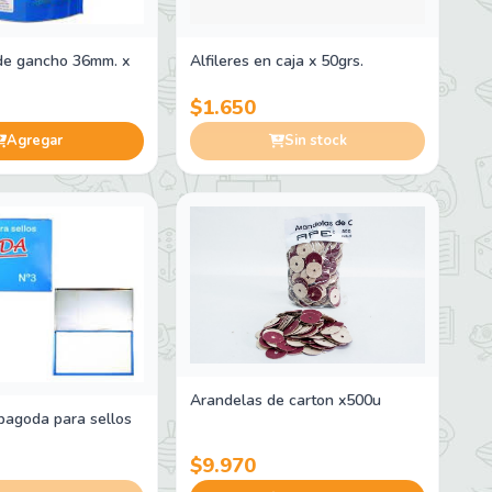
p de gancho 36mm. x
Alfileres en caja x 50grs.
$1.650
Agregar
Sin stock
Arandelas de carton x500u
pagoda para sellos
$9.970