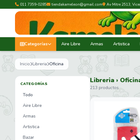
011 7359-0285
tiendakameleon@gmail.com
Av Mitre 2513, Vic
Categorías
Aire Libre
Armas
Artistica
Inicio
Libreria
Oficina
Libreria › Oficin
CATEGORÍAS
213 productos
Todo
Aire Libre
Armas
Artistica
Bazar