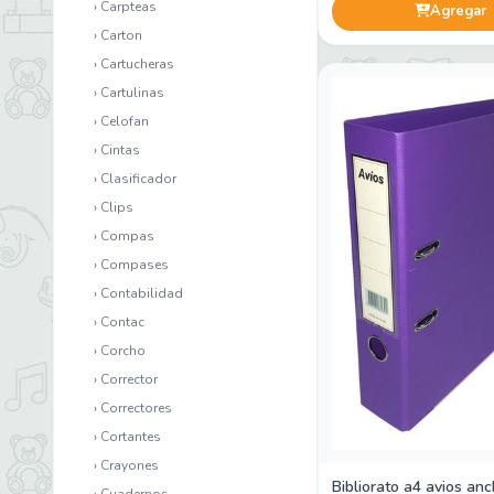
› Carpteas
Agregar
› Carton
› Cartucheras
› Cartulinas
› Celofan
› Cintas
› Clasificador
› Clips
› Compas
› Compases
› Contabilidad
› Contac
› Corcho
› Corrector
› Correctores
› Cortantes
› Crayones
Bibliorato a4 avios anc