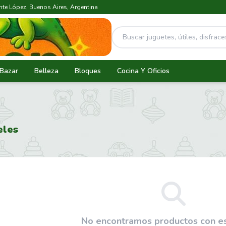
ente López, Buenos Aires, Argentina
Bazar
Belleza
Bloques
Cocina Y Oficios
eles
No encontramos productos con eso