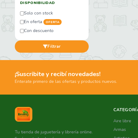
DISPONIBILIDAD
Solo con stock
En oferta
OFERTA
Con descuento
Filtrar
¡Suscribite y recibí novedades!
Enterate primero de las ofertas y productos nuevos.
CATEGORÍ
Aire libre
Armas
Tu tienda de juguetería y librería online.