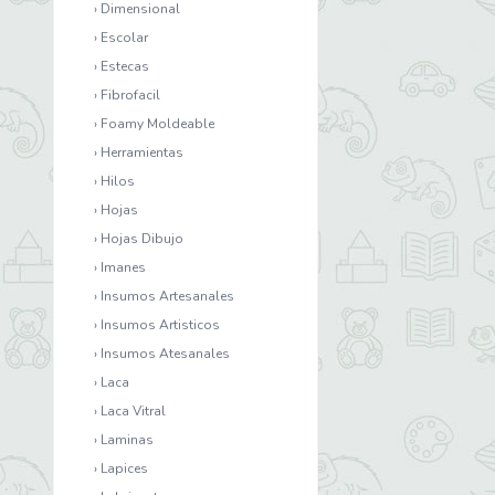
› Dimensional
› Escolar
› Estecas
› Fibrofacil
› Foamy Moldeable
› Herramientas
› Hilos
› Hojas
› Hojas Dibujo
› Imanes
› Insumos Artesanales
› Insumos Artisticos
› Insumos Atesanales
› Laca
› Laca Vitral
› Laminas
› Lapices