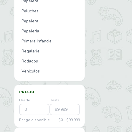
Papelera
Peluches
Pepelera
Pepeleria
Primera Infancia
Regaleria
Rodados
Vehiculos
PRECIO
Desde
Hasta
Rango disponible:
$0 – $99,999