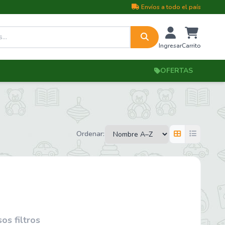
Envíos a todo el país
Ingresar
Carrito
OFERTAS
Ordenar:
s filtros