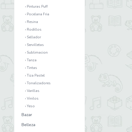
› Pinturas Puff
› Pocelana Fria
› Resina
› Rodillos
› Sellador
› Servilletas
› Sublimacion
› Tanza
› Tintas
› Tiza Pastel
› Tonalizadores
› Varillas
› Vinilos
› Yeso
Bazar
Belleza