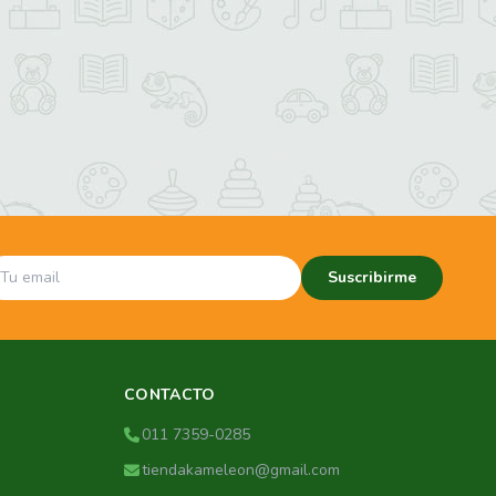
Suscribirme
CONTACTO
011 7359-0285
tiendakameleon@gmail.com