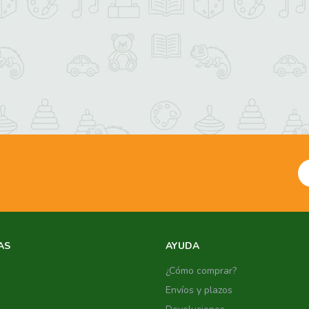
AS
AYUDA
¿Cómo comprar?
Envíos y plazos