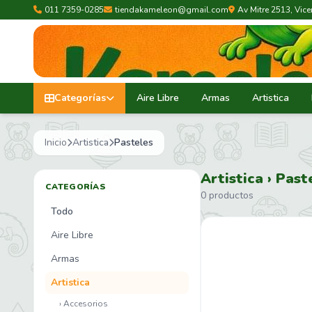
011 7359-0285
tiendakameleon@gmail.com
Av Mitre 2513, Vic
Categorías
Aire Libre
Armas
Artistica
Inicio
Artistica
Pasteles
Artistica › Past
CATEGORÍAS
0 productos
Todo
Aire Libre
Armas
Artistica
› Accesorios