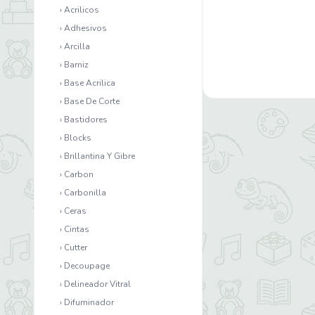
› Acrilicos
› Adhesivos
› Arcilla
› Barniz
› Base Acrilica
› Base De Corte
› Bastidores
› Blocks
› Brillantina Y Gibre
› Carbon
› Carbonilla
› Ceras
› Cintas
› Cutter
› Decoupage
› Delineador Vitral
› Difuminador