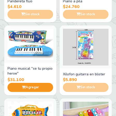
Pandereta fluo
Piano a pila
$4.610
$24.760
Sin stock
Sin stock
Piano musical "se tu propio
heroe"
Xilofon guitarra en blister
$31.100
$5.890
Agregar
Sin stock