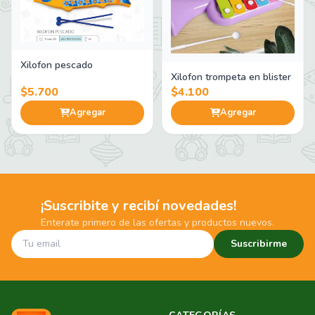
Xilofon pescado
Xilofon trompeta en blister
$5.700
$4.100
Agregar
Agregar
¡Suscribite y recibí novedades!
Enterate primero de las ofertas y productos nuevos.
Suscribirme