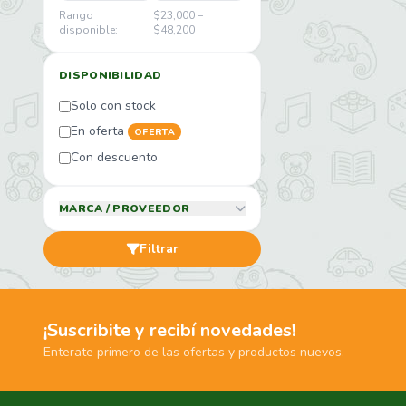
Rango
$23,000 –
disponible:
$48,200
DISPONIBILIDAD
Solo con stock
En oferta
OFERTA
Con descuento
MARCA / PROVEEDOR
Filtrar
¡Suscribite y recibí novedades!
Enterate primero de las ofertas y productos nuevos.