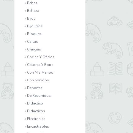
› Bebes
› Belleza
› Bijou
› Bijouterie
› Bloques
› Cartas
› Ciencias
› Cocina Y Oficios
› Colorea Y Borra
› Con Mis Manos
› Con Sonidos
› Deportes
› De Recorridos
› Didactico
› Didacticos
› Electronica
› Encastrables