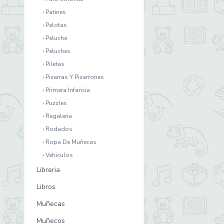
› Patines
› Pelotas
› Peluche
› Peluches
› Piletas
› Pizarras Y Pizarrones
› Primera Infancia
› Puzzles
› Regaleria
› Rodados
› Ropa De Muñecas
› Vehiculos
Libreria
Libros
Muñecas
Muñecos