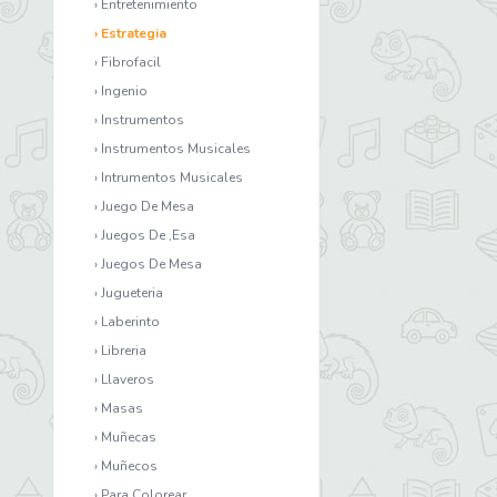
› Entretenimiento
› Estrategia
› Fibrofacil
› Ingenio
› Instrumentos
› Instrumentos Musicales
› Intrumentos Musicales
› Juego De Mesa
› Juegos De ,Esa
› Juegos De Mesa
› Jugueteria
› Laberinto
› Libreria
› Llaveros
› Masas
› Muñecas
› Muñecos
› Para Colorear