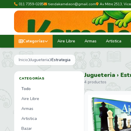
011 7359-0285
tiendakameleon@gmail.com
Av Mitre 2513, Vic
Categorías
Aire Libre
Armas
Artistica
Inicio
Jugueteria
Estrategia
Jugueteria › Est
CATEGORÍAS
4 productos
Todo
Aire Libre
Armas
Artistica
Bazar