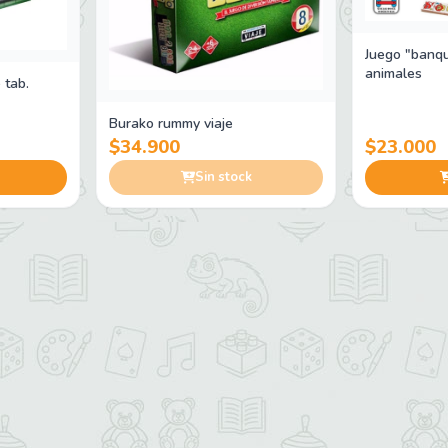
Juego "banqu
animales
 tab.
Burako rummy viaje
$34.900
$23.000
Sin stock