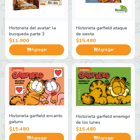
Historieta del avatar: la
Historieta garfield ataque
busqueda parte 3
de siesta
$11.900
$15.480
Agregar
Agregar
Historieta garfield encanto
Historieta garfield enemigo
gatuno
de los lunes
$15.480
$15.480
Agregar
Agregar