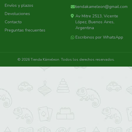
Envíos y plazos
tiendakameleon@gmail.com
Devoluciones
Av Mitre 2513, Vicente
Contacto
López, Buenos Aires,
Argentina
Preguntas frecuentes
Escribinos por WhatsApp
© 2026 Tienda Kámeleon. Todos los derechos reservados.