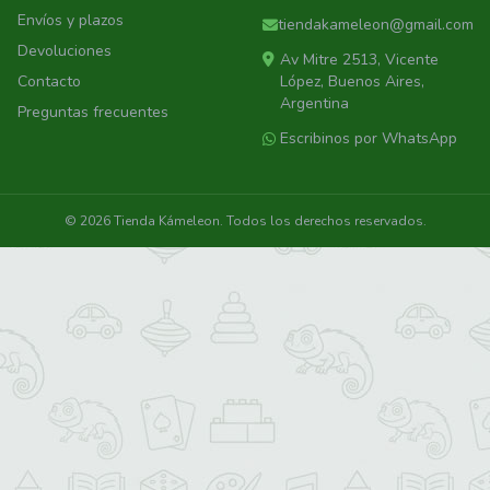
Envíos y plazos
tiendakameleon@gmail.com
Devoluciones
Av Mitre 2513, Vicente
Contacto
López, Buenos Aires,
Argentina
Preguntas frecuentes
Escribinos por WhatsApp
© 2026 Tienda Kámeleon. Todos los derechos reservados.