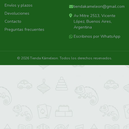
Envíos y plazos
tiendakameleon@gmail.com
Devoluciones
Av Mitre 2513, Vicente
Contacto
López, Buenos Aires,
Argentina
Preguntas frecuentes
Escribinos por WhatsApp
© 2026 Tienda Kámeleon. Todos los derechos reservados.