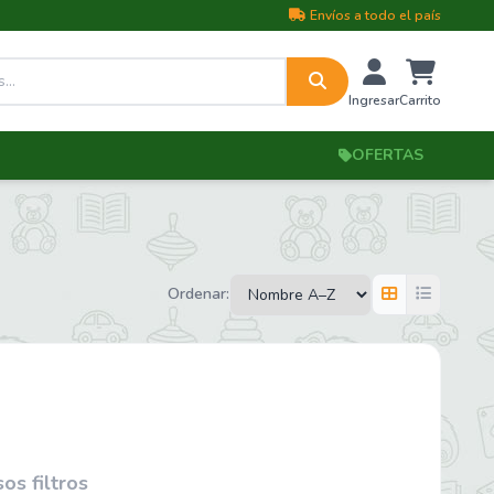
Envíos a todo el país
Ingresar
Carrito
OFERTAS
Ordenar:
s filtros