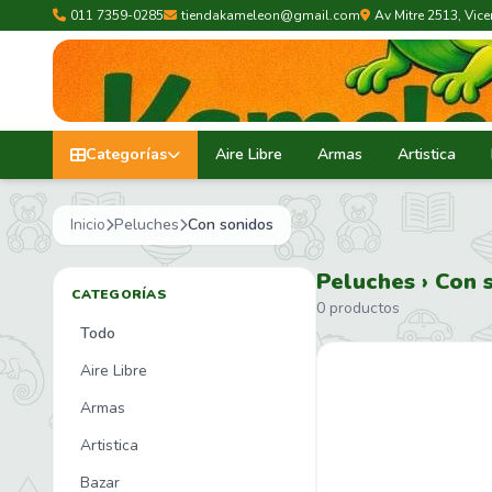
011 7359-0285
tiendakameleon@gmail.com
Av Mitre 2513, Vic
Categorías
Aire Libre
Armas
Artistica
Inicio
Peluches
Con sonidos
Peluches › Con 
CATEGORÍAS
0 productos
Todo
Aire Libre
Armas
Artistica
Bazar