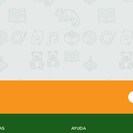
AS
AYUDA