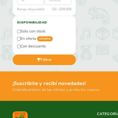
Rango disponible:
$0 – $99,999
DISPONIBILIDAD
Solo con stock
En oferta
OFERTA
Con descuento
Filtrar
¡Suscribite y recibí novedades!
Enterate primero de las ofertas y productos nuevos.
CATEGORÍ