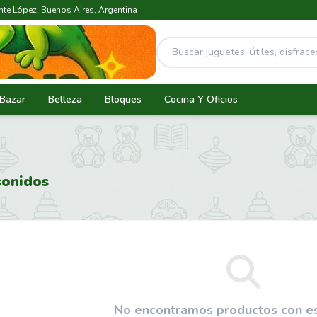
ente López, Buenos Aires, Argentina
Bazar
Belleza
Bloques
Cocina Y Oficios
sonidos
No encontramos productos con eso