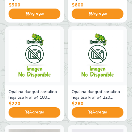
gramos
gramos
$500
$600
Agregar
Agregar
Opalina duograf cartulina
Opalina duograf cartulina
hoja lisa kraf a4 180
hoja lisa kraf a4 220
gramos
gramos
$220
$280
Agregar
Agregar