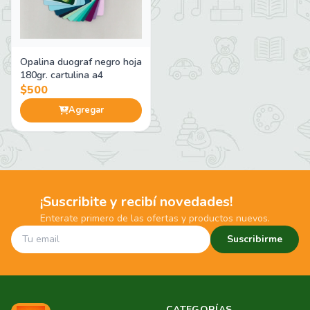
Opalina duograf negro hoja
180gr. cartulina a4
$500
Agregar
¡Suscribite y recibí novedades!
Enterate primero de las ofertas y productos nuevos.
Suscribirme
CATEGORÍAS