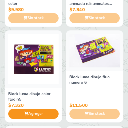
color
animada n.5 animales
domesticos
$9.980
$7.840
Sin stock
Sin stock
Block luma dibujo fluo
numero 6
Block luma dibujo color
fluo n5
$7.320
$11.500
Agregar
Sin stock