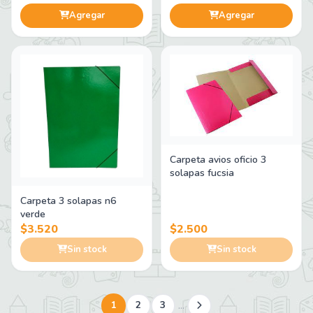
Agregar
Agregar
Carpeta avios oficio 3
solapas fucsia
Carpeta 3 solapas n6
verde
$3.520
$2.500
Sin stock
Sin stock
...
1
2
3