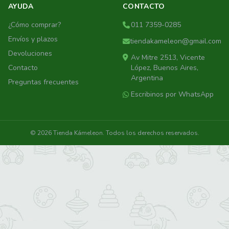
AYUDA
CONTACTO
¿Cómo comprar?
011 7359-0285
Envíos y plazos
tiendakameleon@gmail.com
Devoluciones
Av Mitre 2513, Vicente
Contacto
López, Buenos Aires,
Argentina
Preguntas frecuentes
Escribinos por WhatsApp
© 2026 Tienda Kámeleon. Todos los derechos reservados.