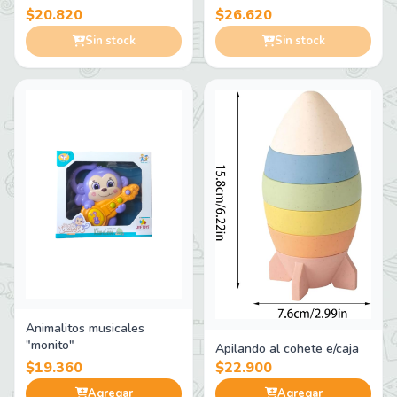
$20.820
$26.620
Sin stock
Sin stock
Animalitos musicales
"monito"
Apilando al cohete e/caja
$19.360
$22.900
Agregar
Agregar