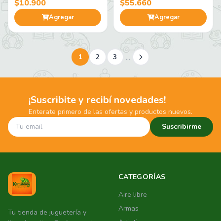
$10.900
$55.660
Agregar
Agregar
...
1
2
3
¡Suscribite y recibí novedades!
Enterate primero de las ofertas y productos nuevos.
Suscribirme
CATEGORÍAS
Aire libre
Armas
Tu tienda de juguetería y