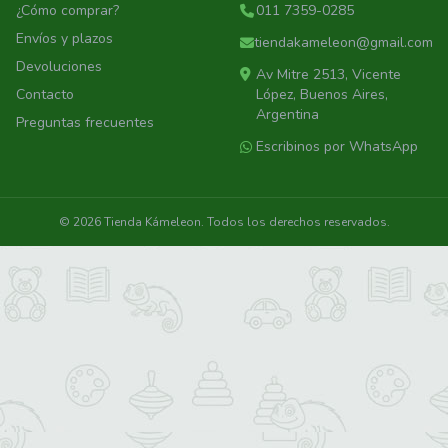
¿Cómo comprar?
011 7359-0285
Envíos y plazos
tiendakameleon@gmail.com
Devoluciones
Av Mitre 2513, Vicente
Contacto
López, Buenos Aires,
Argentina
Preguntas frecuentes
Escribinos por WhatsApp
© 2026 Tienda Kámeleon. Todos los derechos reservados.