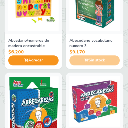
Abcedario/numeros de
Abecedario vocabulario
madera encastrable
numero 3
$6.200
$9.170
Agregar
Sin stock