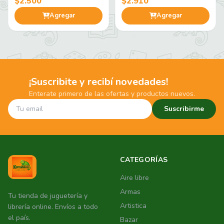
$2.500
$2.910
Agregar
Agregar
¡Suscribite y recibí novedades!
Enterate primero de las ofertas y productos nuevos.
Suscribirme
CATEGORÍAS
Aire libre
Armas
Tu tienda de juguetería y
Artistica
librería online. Envíos a todo
el país.
Bazar